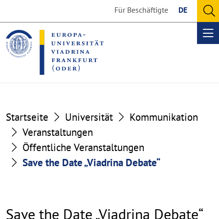
Go
Go
Für Beschäftigte
DE
to
to
O
the
the
se
Op
content
footer
me
section
section
Startseite
Universität
Kommunikation
Veranstaltungen
Öffentliche Veranstaltungen
Save the Date „Viadrina Debate“
Save the Date „Viadrina Debate“