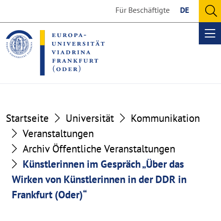
Go
Go
Für Beschäftigte
DE
to
to
O
the
the
se
Op
content
footer
me
section
section
Startseite
Universität
Kommunikation
Veranstaltungen
Archiv Öffentliche Veranstaltungen
Künstlerinnen im Gespräch „Über das
Wirken von Künstlerinnen in der DDR in
Frankfurt (Oder)“