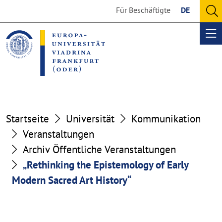
Go
Go
Für Beschäftigte
DE
to
to
O
the
the
se
Op
content
footer
me
section
section
Startseite
Universität
Kommunikation
Veranstaltungen
Archiv Öffentliche Veranstaltungen
„Rethinking the Epistemology of Early
Modern Sacred Art History“