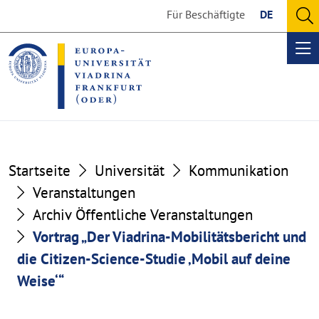
Go
Go
Für Beschäftigte
DE
to
to
O
the
the
se
Op
content
footer
me
section
section
Startseite
Universität
Kommunikation
Veranstaltungen
Archiv Öffentliche Veranstaltungen
Vortrag „Der Viadrina-Mobilitätsbericht und
die Citizen-Science-Studie ‚Mobil auf deine
Weise‘“