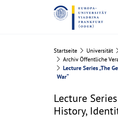
Go
Go
to
to
the
the
content
footer
section
section
Startseite
Universität
Archiv Öffentliche Ve
Lecture Series „The Ge
War“
Lecture Series
History, Ident