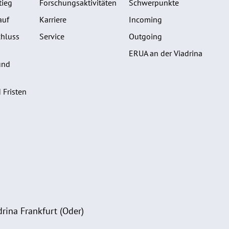
tieg
Forschungsaktivitäten
Schwerpunkte
auf
Karriere
Incoming
hluss
Service
Outgoing
ERUA an der Viadrina
und
 Fristen
rina Frankfurt (Oder)