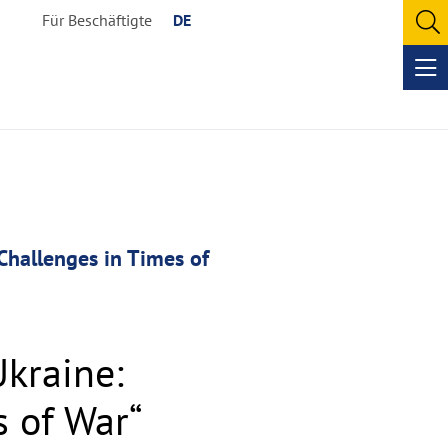
Für Beschäftigte
DE
O
se
Op
me
 Challenges in Times of
Ukraine:
s of War“