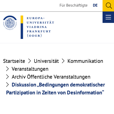
Go
Go
Für Beschäftigte
DE
to
to
O
the
the
se
Op
content
footer
me
section
section
Startseite
Universität
Kommunikation
Veranstaltungen
Archiv Öffentliche Veranstaltungen
Diskussion „Bedingungen demokratischer
Partizipation in Zeiten von Desinformation“