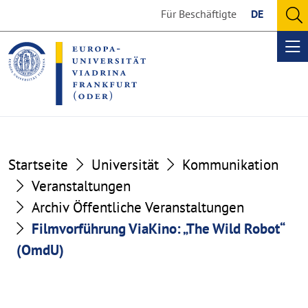
Go
Go
Für Beschäftigte
DE
to
to
O
the
the
se
Op
content
footer
me
section
section
Startseite
Universität
Kommunikation
Veranstaltungen
Archiv Öffentliche Veranstaltungen
Filmvorführung ViaKino: „The Wild Robot“
(OmdU)