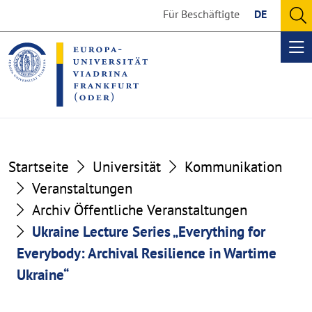
Go
Go
Für Beschäftigte
DE
to
to
O
the
the
se
Op
content
footer
me
section
section
Startseite
Universität
Kommunikation
Veranstaltungen
Archiv Öffentliche Veranstaltungen
Ukraine Lecture Series „Everything for
Everybody: Archival Resilience in Wartime
Ukraine“