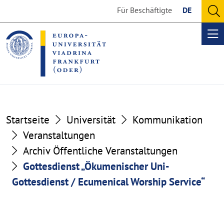
Go
Go
Für Beschäftigte
DE
to
to
O
the
the
se
Op
content
footer
me
section
section
Startseite
Universität
Kommunikation
Veranstaltungen
Archiv Öffentliche Veranstaltungen
Gottesdienst „Ökumenischer Uni-
Gottesdienst / Ecumenical Worship Service“