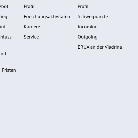
ebot
Profil
Profil
tieg
Forschungsaktivitäten
Schwerpunkte
auf
Karriere
Incoming
hluss
Service
Outgoing
ERUA an der Viadrina
und
 Fristen