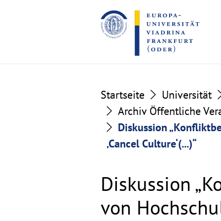
Go
Go
to
to
the
the
content
footer
section
section
Startseite
Universität
Archiv Öffentliche Ve
Diskussion „Konflikt
‚Cancel Culture‘(...)“
Diskussion „K
von Hochschu