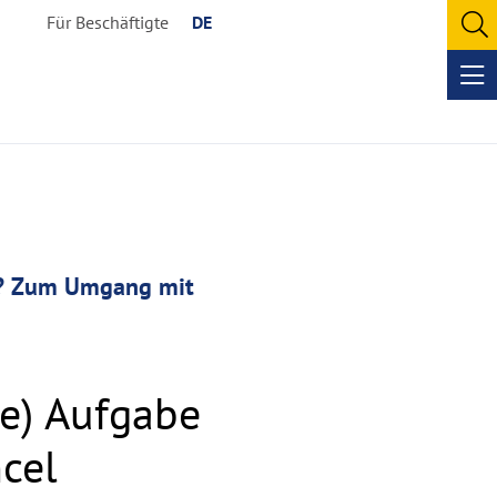
Für Beschäftigte
DE
O
se
Op
me
en? Zum Umgang mit
ue) Aufgabe
cel