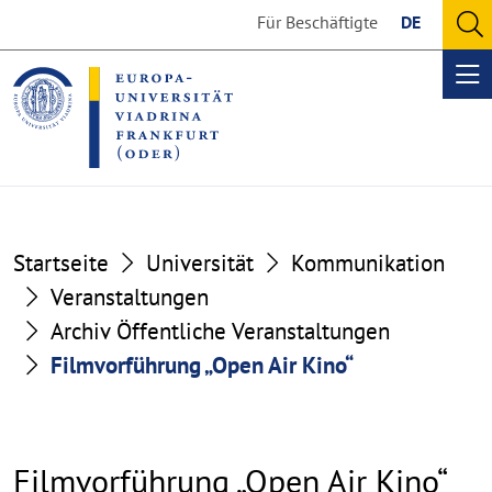
Go
Go
Für Beschäftigte
DE
to
to
O
the
the
se
Op
content
footer
me
section
section
Startseite
Universität
Kommunikation
Veranstaltungen
Archiv Öffentliche Veranstaltungen
Filmvorführung „Open Air Kino“
Filmvorführung „Open Air Kino“