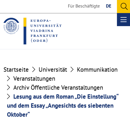
Go
Go
Für Beschäftigte
DE
to
to
O
the
the
se
Op
content
footer
me
section
section
Startseite
Universität
Kommunikation
Veranstaltungen
Archiv Öffentliche Veranstaltungen
Lesung aus dem Roman „Die Einstellung“
und dem Essay „Angesichts des siebenten
Oktober“