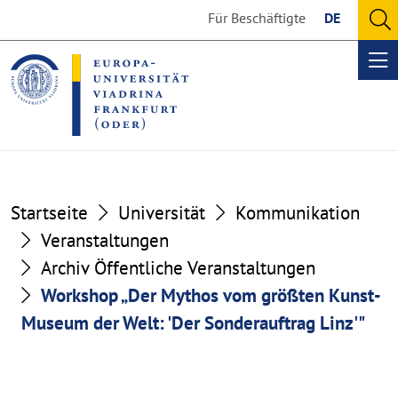
Go
Go
Für Beschäftigte
DE
to
to
O
the
the
se
Op
content
footer
me
section
section
Startseite
Universität
Kommunikation
Veranstaltungen
Archiv Öffentliche Veranstaltungen
Workshop „Der Mythos vom größten Kunst-
Museum der Welt: 'Der Sonderauftrag Linz'"