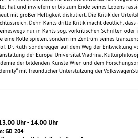
tet hat und inwiefern er bis zum Ende seines Lebens rassi
eut mit großer Heftigkeit diskutiert. Die Kritik der Urteils
chlussreich. Denn Kants dritte Kritik macht deutlich, das
eineswegs nur in Kants sog. vorkritischen Schriften oder 
e eine Rolle spielen, sondern im Zentrum seines transzen
Prof. Dr. Ruth Sonderegger auf dem Weg der Entwicklung v
eranstaltung der Europa-Universität Viadrina, Kulturphilos
demie der bildenden Künste Wien und dem Forschungsproje
dernity“ mit freundlicher Unterstützung der VolkswagenSti
13.00 Uhr - 14.00 Uhr
m: GD 204