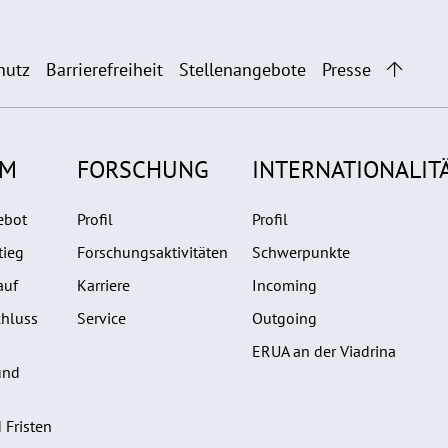
hutz
Barrierefreiheit
Stellenangebote
Presse
UM
FORSCHUNG
INTERNATIONALIT
ebot
Profil
Profil
tieg
Forschungsaktivitäten
Schwerpunkte
auf
Karriere
Incoming
hluss
Service
Outgoing
ERUA an der Viadrina
und
 Fristen