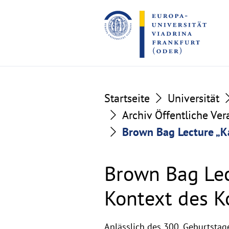
Go
Go
to
to
the
the
content
footer
section
section
Startseite
Universität
Archiv Öffentliche Ve
Brown Bag Lecture „Ka
Brown Bag Lect
Kontext des K
Anlässlich des 300. Geburtsta