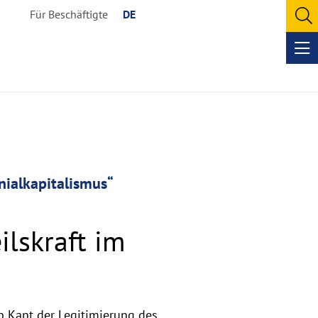
Für Beschäftigte
DE
O
se
Op
me
nialkapitalismus“
ilskraft im
b Kant der Legitimierung des