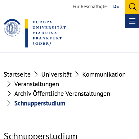
Go
Go
Für Beschäftigte
DE
to
to
O
the
the
se
Op
content
footer
me
section
section
Startseite
Universität
Kommunikation
Veranstaltungen
Archiv Öffentliche Veranstaltungen
Schnupperstudium
Schnupperstudium