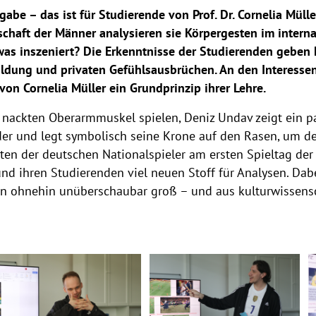
be – das ist für Studierende von Prof. Dr. Cornelia Müller
chaft der Männer analysieren sie Körpergesten im intern
 was inszeniert? Die Erkenntnisse der Studierenden geben 
ildung und privaten Gefühlsausbrüchen. An den Interesse
on Cornelia Müller ein Grundprinzip ihrer Lehre.
n nackten Oberarmmuskel spielen, Deniz Undav zeigt ein pa
der und legt symbolisch seine Krone auf den Rasen, um de
sten der deutschen Nationalspieler am ersten Spieltag de
 und ihren Studierenden viel neuen Stoff für Analysen. Dab
en ohnehin unüberschaubar groß – und aus kulturwissensc