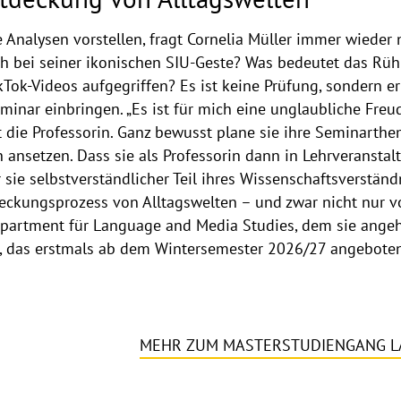
 Analysen vorstellen, fragt Cornelia Müller immer wieder
ch bei seiner ikonischen SIU-Geste? Was bedeutet das Rü
Tok-Videos aufgegriffen? Es ist keine Prüfung, sondern er
minar einbringen. „Es ist für mich eine unglaubliche Freu
t die Professorin. Ganz bewusst plane sie ihre Seminarthe
 ansetzen. Dass sie als Professorin dann in Lehrveransta
 sie selbstverständlicher Teil ihres Wissenschaftsverständn
eckungsprozess von Alltagswelten – und zwar nicht nur v
partment für Language and Media Studies, dem sie angeh
 das erstmals ab dem Wintersemester 2026/27 angeboten
MEHR ZUM MASTERSTUDIENGANG L