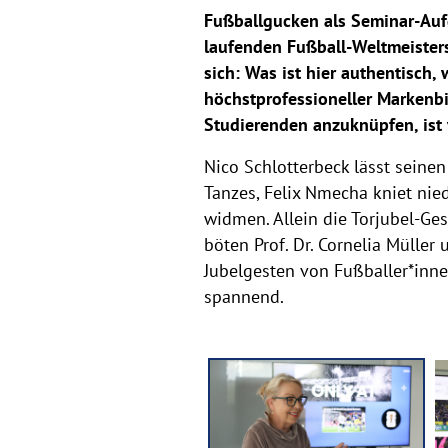
Fußballgucken als Seminar-Aufga
laufenden Fußball-Weltmeisters
sich: Was ist hier authentisch,
höchstprofessioneller Markenb
Studierenden anzuknüpfen, ist v
Nico Schlotterbeck lässt seine
Tanzes, Felix Nmecha kniet nie
widmen. Allein die Torjubel-Ge
böten Prof. Dr. Cornelia Müller
Jubelgesten von Fußballer*inn
spannend.
s
e