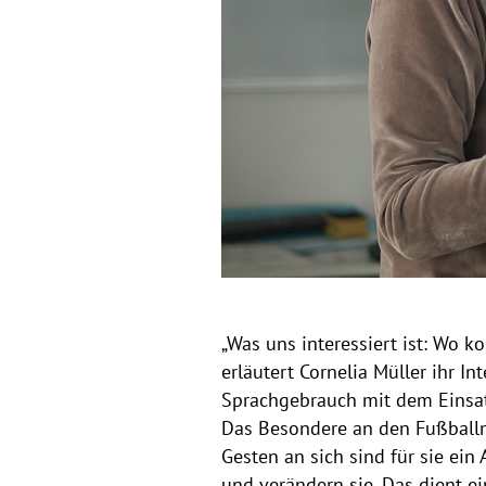
a
v
i
l
o
u
l
s
-
g
e
s
t
„Was uns interessiert ist: Wo k
erläutert Cornelia Müller ihr I
e
Sprachgebrauch mit dem Einsatz
n
Das Besondere an den Fußballmo
Gesten an sich sind für sie ein
und verändern sie. Das dient e