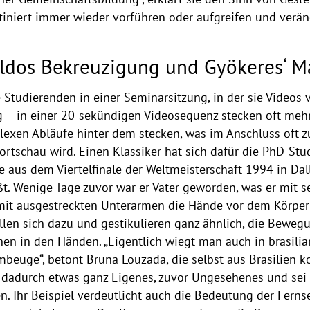
utiniert immer wieder vorführen oder aufgreifen und verä
ldos Bekreuzigung und Gyökeres‘ M
e Studierenden in einer Seminarsitzung, in der sie Videos
 – in einer 20-sekündigen Videosequenz stecken oft mehr
plexen Abläufe hinter dem stecken, was im Anschluss of
portschau wird. Einen Klassiker hat sich dafür die PhD-St
e aus dem Viertelfinale der Weltmeisterschaft 1994 in Dall
ßt. Wenige Tage zuvor war er Vater geworden, was er mit s
er mit ausgestreckten Unterarmen die Hände vor dem Körp
tellen sich dazu und gestikulieren ganz ähnlich, die Bew
en in den Händen. „Eigentlich wiegt man auch in brasilia
rmbeuge“, betont Bruna Louzada, die selbst aus Brasilien 
 dadurch etwas ganz Eigenes, zuvor Ungesehenes und sei a
. Ihr Beispiel verdeutlicht auch die Bedeutung der Ferns