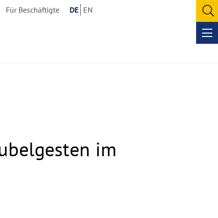
Für Beschäftigte
DE
EN
O
se
Op
me
 Jubelgesten im