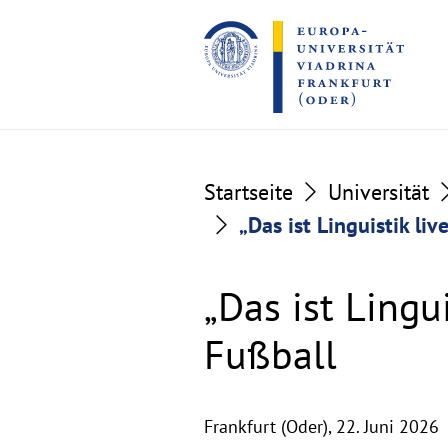
Go
Go
to
to
the
the
content
footer
section
section
Startseite
Universität
„Das ist Linguistik li
„Das ist Lingu
Fußball
Frankfurt (Oder),
22. Juni 2026