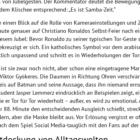
 von Jubelgesten. Der Kommentator deutet die Bewegunge
 dem Klischee entsprechend: „Es ist Samba-Zeit.“
lyse einen Blick auf die Rolle von Kameraeinstellungen un
ute genauer auf Christiano Ronaldos Selbst-Feier nach ei
esem Jubel: Bevor Ronaldo zu seiner typischen Tor-Geste
bekreuzigt er sich. Ein katholisches Symbol vor dem arabi
lich unpassend und schnitt es in Wiederholungen der Tor
ist sie zwar noch nicht, aber schon eine eingetragene Ma
Viktor Gyökeres. Die Daumen in Richtung Ohren verschränk
weis auf Batman und seine Aussage, dass ihn niemand ern
Student Jasper Lemmerz eindrücklich an Beispielen zeigt, 
e er Tor für Tor wiederholt – außer, es wird zu emotional. 
er 88. Minute den entscheidenden Ausgleich schießt, strec
lern, aber die Maske bleibt aus. Vor Erlösung vergisst er o
ch dem Spiel Social Media-tauglich mit den Fans auf der
ntdeckung von Alltagswelten