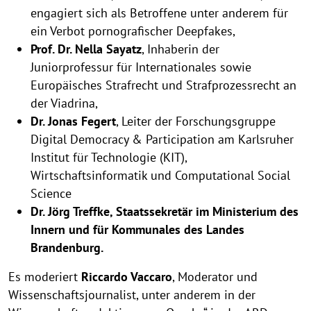
s
engagiert sich als Betroffene unter anderem für
a
ein Verbot pornografischer Deepfakes,
u
Prof. Dr. Nella Sayatz
, Inhaberin der
f
Juniorprofessur für Internationales sowie
k
Europäisches Strafrecht und Strafprozessrecht an
l
der Viadrina,
a
Dr. Jonas Fegert
, Leiter der Forschungsgruppe
p
Digital Democracy & Participation am Karlsruher
p
e
Institut für Technologie (KIT),
n
Wirtschaftsinformatik und Computational Social
Science
Dr. Jörg Treffke, Staatssekretär im Ministerium des
Innern und für Kommunales des Landes
Brandenburg.
Es moderiert
Riccardo Vaccaro
, Moderator und
Wissenschaftsjournalist, unter anderem in der