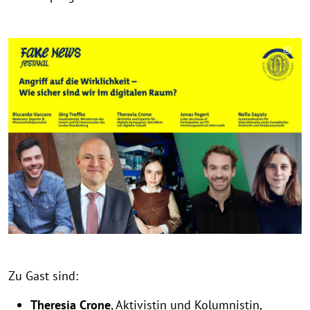
©
C
o
p
y
r
i
g
h
t
h
i
n
w
Zu Gast sind:
e
i
Theresia Crone
, Aktivistin und Kolumnistin,