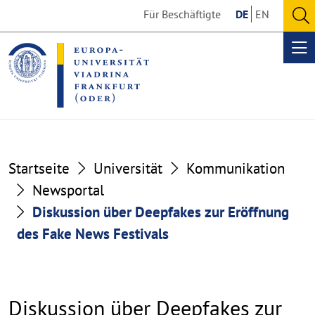
Go
Go
Für Beschäftigte
DE
EN
to
to
O
the
the
se
Op
content
footer
me
section
section
Startseite
Universität
Kommunikation
Newsportal
Diskussion über Deepfakes zur Eröffnung
des Fake News Festivals
Diskussion über Deepfakes zur