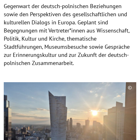
Gegenwart der deutsch-polnischen Beziehungen
sowie den Perspektiven des gesellschaftlichen und
kulturellen Dialogs in Europa. Geplant sind
Begegnungen mit Vertreter*innen aus Wissenschaft,
Politik, Kultur und Kirche, thematische
Stadtführungen, Museumsbesuche sowie Gespräche
zur Erinnerungskultur und zur Zukunft der deutsch-
polnischen Zusammenarbeit.
©
C
o
p
y
r
i
g