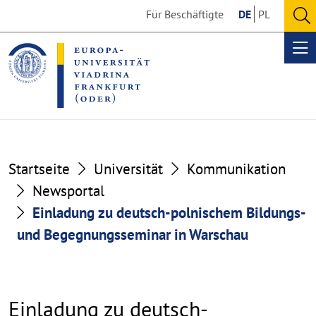
Go
Go
Für Beschäftigte
DE
PL
to
to
O
the
the
se
Op
content
footer
me
section
section
Startseite
Universität
Kommunikation
Newsportal
Einladung zu deutsch-polnischem Bildungs-
und Begegnungsseminar in Warschau
Einladung zu deutsch-