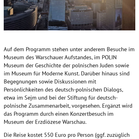
h
t
h
i
n
w
Auf dem Programm stehen unter anderem Besuche im
e
Museum des Warschauer Aufstandes, im POLIN
i
Museum der Geschichte der polnischen Juden sowie
s
im Museum für Moderne Kunst. Darüber hinaus sind
a
Begegnungen sowie Diskussionen mit
u
Persönlichkeiten des deutsch-polnischen Dialogs,
f
k
etwa im Sejm und bei der Stiftung für deutsch-
l
polnische Zusammenarbeit, vorgesehen. Ergänzt wird
a
das Programm durch einen Konzertbesuch im
p
Museum der Erzdiözese Warschau.
p
e
Die Reise kostet 550 Euro pro Person (ggf. zuzüglich