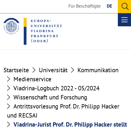
Go
Go
Für Beschäftigte
DE
to
to
O
the
the
se
Op
content
footer
me
section
section
Startseite
Universität
Kommunikation
Medienservice
Viadrina-Logbuch 2022 - 05/2024
Wissenschaft und Forschung
Antrittsvorlesung Prof. Dr. Philipp Hacker
und RECSAI
Viadrina-Jurist Prof. Dr. Philipp Hacker stellt