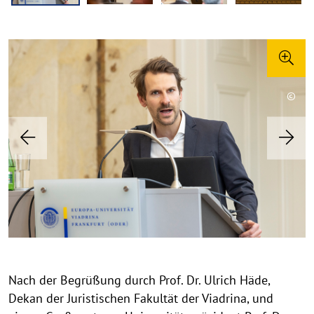
©
©
©
©
©
©
©
©
©
Copy
Copy
Copy
Copy
Copy
Copy
Copy
Copy
Copy
aufk
aufk
aufk
aufk
aufk
aufk
aufk
aufk
aufk
Previous
Nex
Nach der Begrüßung durch Prof. Dr. Ulrich Häde,
Dekan der Juristischen Fakultät der Viadrina, und