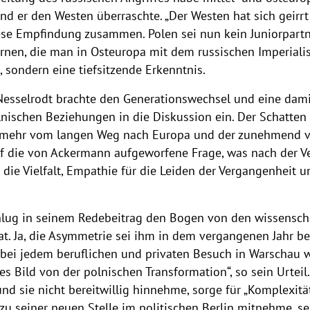
nd er den Westen überraschte. „Der Westen hat sich geirr
iese Empfindung zusammen. Polen sei nun kein Juniorpart
rnen, die man in Osteuropa mit dem russischen Imperial
, sondern eine tiefsitzende Erkenntnis.
 Nesselrodt brachte den Generationswechsel und eine dam
lnischen Beziehungen in die Diskussion ein. Der Schatten
en mehr vom langen Weg nach Europa und der zunehmend vie
Auf die von Ackermann aufgeworfene Frage, was nach der
 die Vielfalt, Empathie für die Leiden der Vergangenheit 
lug in seinem Redebeitrag den Bogen von den wissensch
t. Ja, die Asymmetrie sei ihm in dem vergangenen Jahr be
r bei jedem beruflichen und privaten Besuch in Warscha
es Bild von der polnischen Transformation“, so sein Urteil
und sie nicht bereitwillig hinnehme, sorge für „Komplexit
r zu seiner neuen Stelle im politischen Berlin mitnehme, se