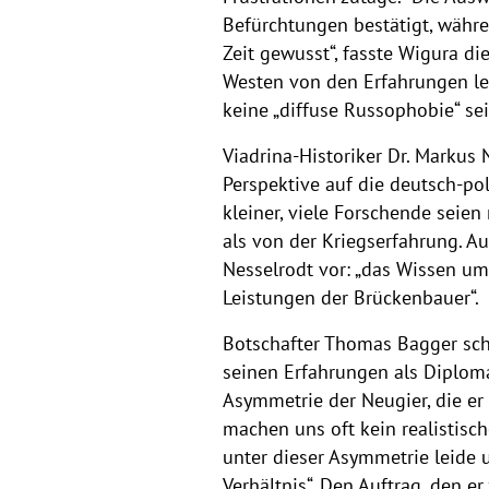
Befürchtungen bestätigt, währe
Zeit gewusst“, fasste Wigura d
Westen von den Erfahrungen le
keine „diffuse Russophobie“ sei
Viadrina-Historiker Dr. Markus
Perspektive auf die deutsch-po
kleiner, viele Forschende sei
als von der Kriegserfahrung. 
Nesselrodt vor: „das Wissen um
Leistungen der Brückenbauer“.
Botschafter Thomas Bagger sch
seinen Erfahrungen als Diploma
Asymmetrie der Neugier, die e
machen uns oft kein realistisch
unter dieser Asymmetrie leide 
Verhältnis“. Den Auftrag, den e