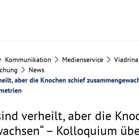
Kommunikation
Medienservice
Viadrin
schung
News
heilt, aber die Knochen schief zusammengewac
metrien
ind verheilt, aber die Kno
chsen“ – Kolloquium übe