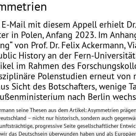
ymmetrien
e E-Mail mit diesem Appell erhielt D
er in Polen, Anfang 2023. Im Anhang
g“ von Prof. Dr. Felix Ackermann, 
ublic History an der Fern-Universitä
tikel im Rahmen des Forschungskol
isziplinäre Polenstudien erneut von
us Sicht des Botschafters, wenige Ta
Außenministerium nach Berlin wechs
ermann seine Thesen aus dem Artikel: Asymmetrien präge
utschland – nicht nur historisch, sondern auch gegenwär
ftsträchtige, progressive Seite gesellschaftlicher Entwic
s wir das Deutschsein überwunden haben und als Europäer