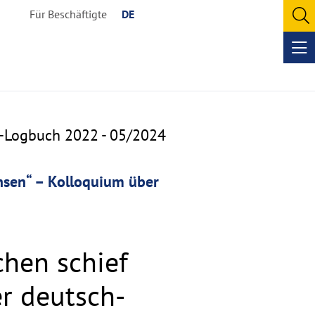
Für Beschäftigte
DE
O
se
Op
me
a-Logbuch 2022 - 05/2024
hsen“ – Kolloquium über
chen schief
r deutsch-