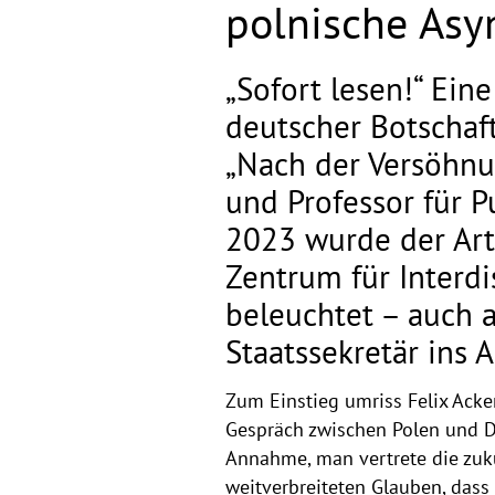
polnische As
„Sofort lesen!“ Ein
deutscher Botschaft
„Nach der Versöhnun
und Professor für P
2023 wurde der Ar
Zentrum für Interd
beleuchtet – auch a
Staatssekretär ins 
Zum Einstieg umriss Felix Ack
Gespräch zwischen Polen und De
Annahme, man vertrete die zukun
weitverbreiteten Glauben, das