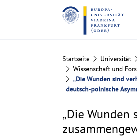
Go
Go
to
to
the
the
content
footer
section
section
Startseite
Universität
Wissenschaft und For
„Die Wunden sind ver
deutsch-polnische Asym
„Die Wunden s
zusammengewa