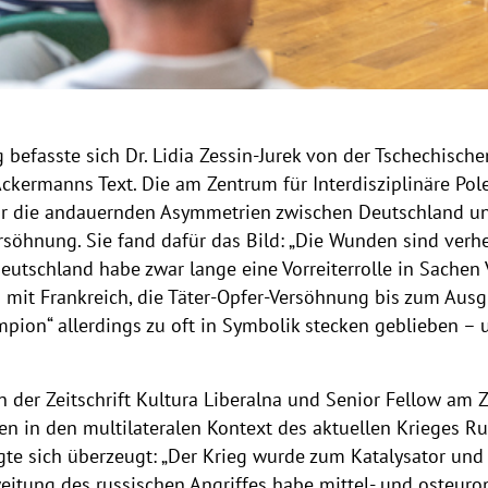
 befasste sich Dr. Lidia Zessin-Jurek von der Tschechisc
ckermanns Text. Die am Zentrum für Interdisziplinäre Pol
für die andauernden Asymmetrien zwischen Deutschland un
rsöhnung. Sie fand dafür das Bild: „Die Wunden sind verhe
tschland habe zwar lange eine Vorreiterrolle in Sachen 
mit Frankreich, die Täter-Opfer-Versöhnung bis zum Ausg
pion“ allerdings zu oft in Symbolik stecken geblieben – u
in der Zeitschrift Kultura Liberalna und Senior Fellow am
en in den multilateralen Kontext des aktuellen Krieges R
igte sich überzeugt: „Der Krieg wurde zum Katalysator un
weitung des russischen Angriffes habe mittel- und osteuro