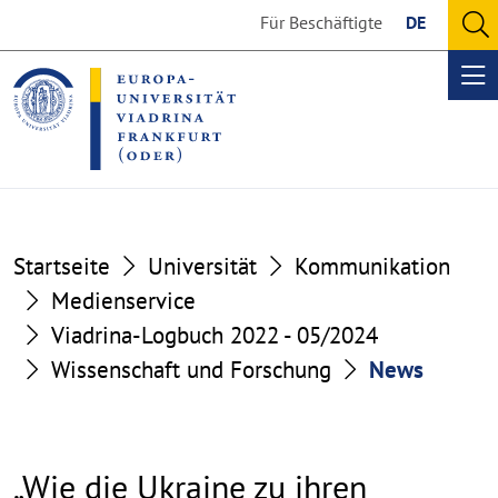
Go
Go
Für Beschäftigte
DE
to
to
O
the
the
se
Op
content
footer
me
section
section
Startseite
Universität
Kommunikation
Medienservice
Viadrina-Logbuch 2022 - 05/2024
Wissenschaft und Forschung
News
„Wie die Ukraine zu ihren