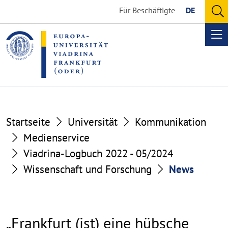
Go
Go
Für Beschäftigte
DE
to
to
O
the
the
se
Op
content
footer
me
section
section
Startseite
Universität
Kommunikation
Medienservice
Viadrina-Logbuch 2022 - 05/2024
Wissenschaft und Forschung
News
„Frankfurt (ist) eine hübsche