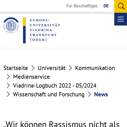
Go
Go
Für Beschäftigte
DE
to
to
O
the
the
se
Op
content
footer
me
section
section
Startseite
Universität
Kommunikation
Medienservice
Viadrina-Logbuch 2022 - 05/2024
Wissenschaft und Forschung
News
„Wir können Rassismus nicht als