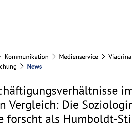
Kommunikation
Medienservice
Viadrin
schung
News
chäftigungsverhältnisse i
n Vergleich: Die Soziologin 
e forscht als Humboldt-St