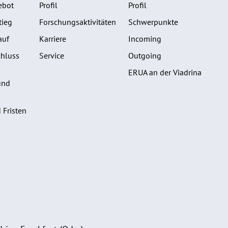
ebot
Profil
Profil
tieg
Forschungsaktivitäten
Schwerpunkte
auf
Karriere
Incoming
hluss
Service
Outgoing
ERUA an der Viadrina
und
 Fristen