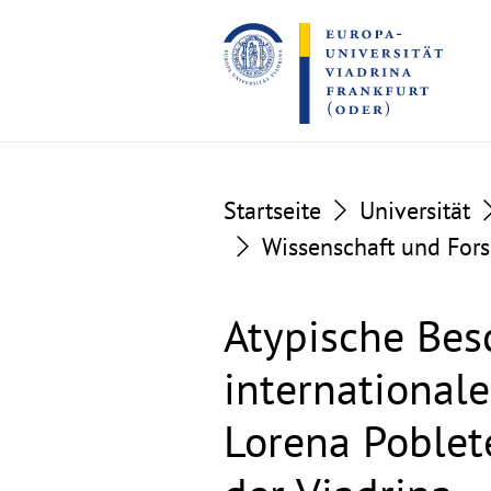
Go
Go
to
to
the
the
content
footer
section
section
Startseite
Universität
Wissenschaft und For
Atypische Bes
internationale
Lorena Poblet