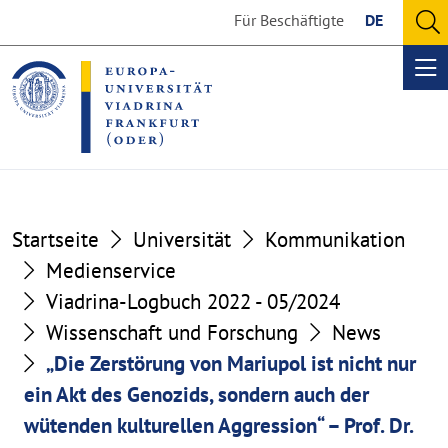
Go
Go
Für Beschäftigte
DE
to
to
O
the
the
se
Op
content
footer
me
section
section
Startseite
Universität
Kommunikation
Medienservice
Viadrina-Logbuch 2022 - 05/2024
Wissenschaft und Forschung
News
„Die Zerstörung von Mariupol ist nicht nur
ein Akt des Genozids, sondern auch der
wütenden kulturellen Aggression“ – Prof. Dr.