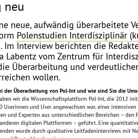
g neu
ine neue, aufwändig überarbeitete Ve
form
Polenstudien Interdisziplinär (ku
 Im Interview berichten die Redakt
 Labentz vom Zentrum für Interdisz
die Überarbeitung und verdeutliche
rreichen wollen.
i der Überarbeitung von Pol-Int und wie sind Sie die U
ben wir die Wissenschaftsplattform Pol-Int, die 2012 ini
0 Userinnen und User angewachsen war, einer intensiven 
en und Experten aus unterschiedlichen Bereichen – den P
nderen digitalen Plattformen – geführt. Eine quantitati
enden wurde durch qualitative Leitfadeninterviews mit 