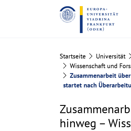
Go
Go
to
to
the
the
content
footer
section
section
Startseite
Universität
Wissenschaft und For
Zusammenarbeit über 
startet nach Überarbeit
Zusammenarbe
hinweg – Wiss