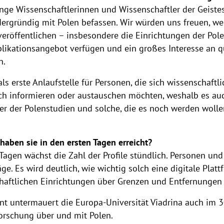
junge Wissenschaftlerinnen und Wissenschaftler der Geiste
rdergründig mit Polen befassen. Wir würden uns freuen, 
veröffentlichen – insbesondere die Einrichtungen der Pole
blikationsangebot verfügen und ein großes Interesse an 
n.
ls erste Anlaufstelle für Personen, die sich wissenschaftl
ch informieren oder austauschen möchten, weshalb es auch
eter der Polenstudien und solche, die es noch werden woll
aben sie in den ersten Tagen erreicht?
agen wächst die Zahl der Profile stündlich. Personen und I
äge. Es wird deutlich, wie wichtig solch eine digitale Pla
aftlichen Einrichtungen über Grenzen und Entfernungen 
Int untermauert die Europa-Universität Viadrina auch im 3
orschung über und mit Polen.