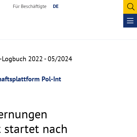
Für Beschäftigte
DE
O
se
Op
me
a-Logbuch 2022 - 05/2024
ftsplattform Pol-Int
fernungen
 startet nach