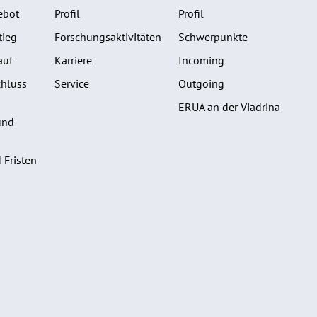
ebot
Profil
Profil
tieg
Forschungsaktivitäten
Schwerpunkte
auf
Karriere
Incoming
hluss
Service
Outgoing
ERUA an der Viadrina
und
 Fristen