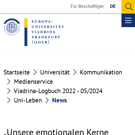
Go
Go
Für Beschäftigte
DE
to
to
O
the
the
se
Op
content
footer
me
section
section
Startseite
Universität
Kommunikation
Medienservice
Viadrina-Logbuch 2022 - 05/2024
Uni-Leben
News
„Unsere emotionalen Kerne