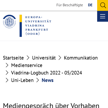
Go
Go
Für Beschäftigte
DE
to
to
O
the
the
se
Op
content
footer
me
section
section
Startseite
Universität
Kommunikation
Medienservice
Viadrina-Logbuch 2022 - 05/2024
Uni-Leben
News
Mediengespräch über Vorhaben