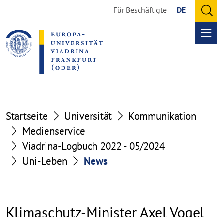
Go
Go
Für Beschäftigte
DE
to
to
O
the
the
se
Op
content
footer
me
section
section
Startseite
Universität
Kommunikation
Medienservice
Viadrina-Logbuch 2022 - 05/2024
Uni-Leben
News
Klimaschutz-Minister Axel Vogel