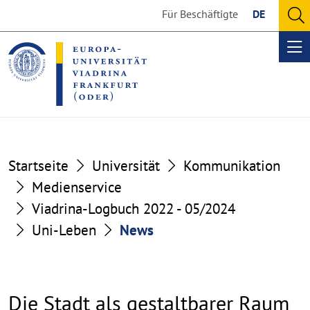
Go
Go
Für Beschäftigte
DE
to
to
O
the
the
se
Op
content
footer
me
section
section
Startseite
Universität
Kommunikation
Medienservice
Viadrina-Logbuch 2022 - 05/2024
Uni-Leben
News
Die Stadt als gestaltbarer Raum