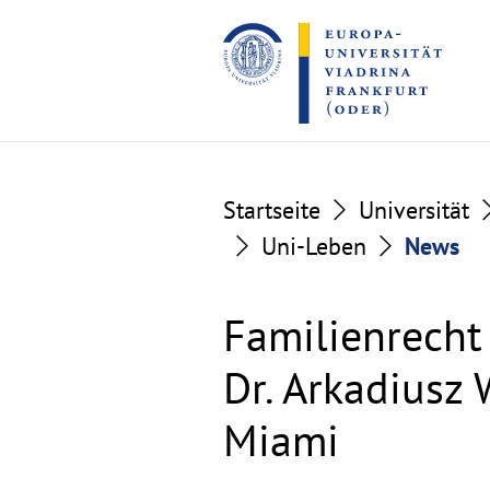
Go
Go
to
to
the
the
content
footer
section
section
Startseite
Universität
Uni-Leben
News
Familienrecht 
Dr. Arkadiusz 
Miami