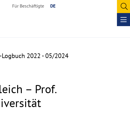
Für Beschäftigte
DE
O
se
Op
me
a-Logbuch 2022 - 05/2024
eich – Prof.
iversität