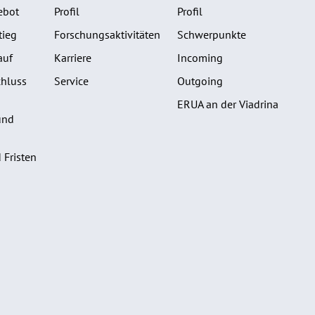
ebot
Profil
Profil
tieg
Forschungsaktivitäten
Schwerpunkte
auf
Karriere
Incoming
hluss
Service
Outgoing
ERUA an der Viadrina
und
 Fristen