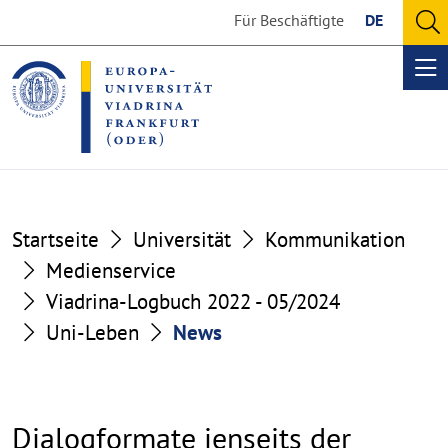
Go
Go
Für Beschäftigte
DE
to
to
O
the
the
se
Op
content
footer
me
section
section
Startseite
Universität
Kommunikation
Medienservice
Viadrina-Logbuch 2022 - 05/2024
Uni-Leben
News
Dialogformate jenseits der