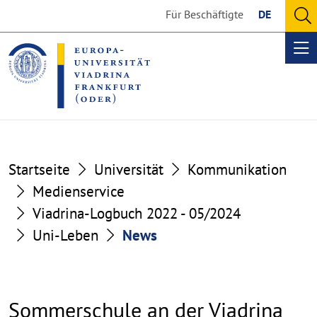
Go
Go
Für Beschäftigte
DE
to
to
O
the
the
se
Op
content
footer
me
section
section
Startseite
Universität
Kommunikation
Medienservice
Viadrina-Logbuch 2022 - 05/2024
Uni-Leben
News
Sommerschule an der Viadrina