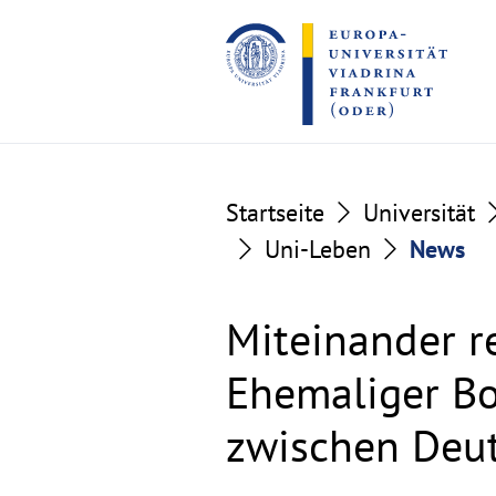
Go
Go
to
to
the
the
content
footer
section
section
Startseite
Universität
Uni-Leben
News
Miteinander r
Ehemaliger Bo
zwischen Deu