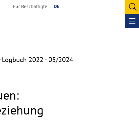
Für Beschäftigte
DE
O
se
Op
me
a-Logbuch 2022 - 05/2024
uen:
eziehung