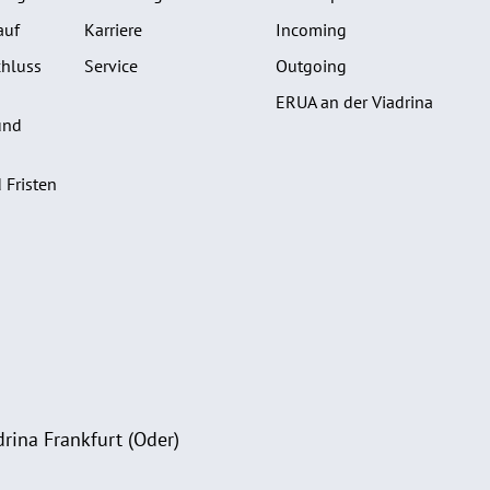
auf
Karriere
Incoming
hluss
Service
Outgoing
ERUA an der Viadrina
und
 Fristen
rina Frankfurt (Oder)