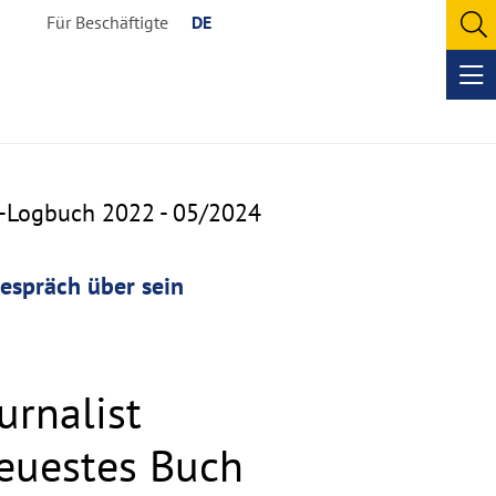
Für Beschäftigte
DE
O
se
Op
me
a-Logbuch 2022 - 05/2024
Gespräch über sein
urnalist
neuestes Buch