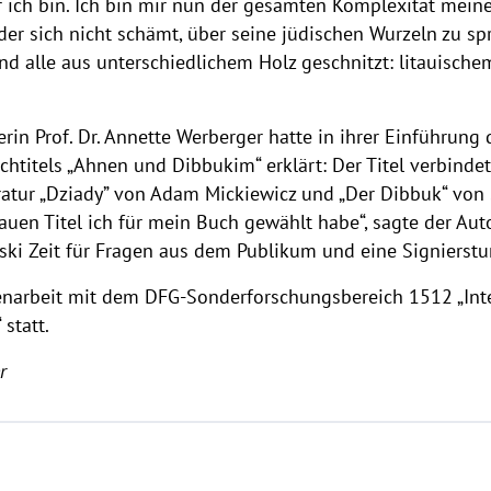
er ich bin. Ich bin mir nun der gesamten Komplexität mei
 der sich nicht schämt, über seine jüdischen Wurzeln zu sp
ind alle aus unterschiedlichem Holz geschnitzt: litauische
rin Prof. Dr. Annette Werberger hatte in ihrer Einführung 
titels „Ahnen und Dibbukim“ erklärt: Der Titel verbindet
ratur „Dziady” von Adam Mickiewicz und „Der Dibbuk“ von
lauen Titel ich für mein Buch gewählt habe“, sagte der Au
ki Zeit für Fragen aus dem Publikum und eine Signierstu
narbeit mit dem DFG-Sonderforschungsbereich 1512 „Int
statt.
r