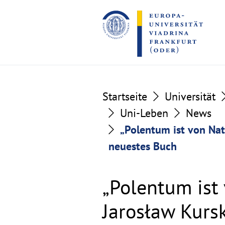
Go
Go
to
to
the
the
content
footer
section
section
Startseite
Universität
Uni-Leben
News
„Polentum ist von Nat
neuestes Buch
„Polentum ist 
Jarosław Kurs