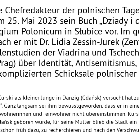
de Chefredakteur der polnischen Tag
m 25. Mai 2023 sein Buch „Dziady i
gium Polonicum in Słubice vor. Im 
h er mit Dr. Lidia Zessin-Jurek (Ze
olenstudien der Viadrina und Tsche
rag) über Identität, Antisemitismus,
komplizierten Schicksale polnische
Kurski als kleiner Junge in Danzig (Gdańsk) versucht hat 
fe“. Ganz langsam sei ihm bewusstgeworden, dass er in einer
nwohnerinnen und -einwohner nicht übereinstimmen. Kursk
ańsk geboren wurde, für seine Mutter blieb die Stadt ein 
 schon früh dazu, zu recherchieren und nach den Verschw