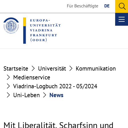
Go
Go
Für Beschäftigte
DE
to
to
O
the
the
se
Op
content
footer
me
section
section
Startseite
Universität
Kommunikation
Medienservice
Viadrina-Logbuch 2022 - 05/2024
Uni-Leben
News
Mit Liberalität, Scharfsinn und