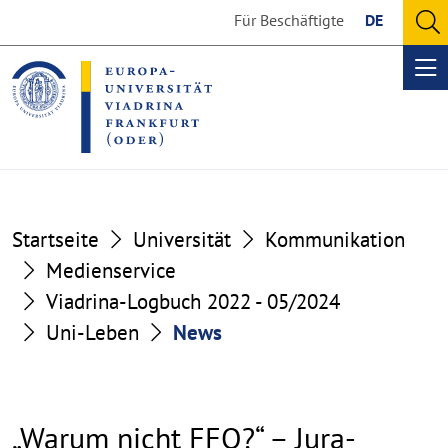
Go
Go
Für Beschäftigte
DE
to
to
O
the
the
se
Op
content
footer
me
section
section
Startseite
Universität
Kommunikation
Medienservice
Viadrina-Logbuch 2022 - 05/2024
Uni-Leben
News
„Warum nicht FFO?“ – Jura-