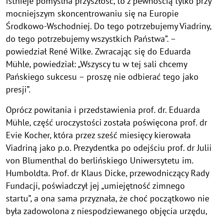
istnieje pomyślna przyszłość, to z pewnością tylko przy
mocniejszym skoncentrowaniu się na Europie
Środkowo-Wschodniej. Do tego potrzebujemy Viadriny,
do tego potrzebujemy wszystkich Państwa”. –
powiedział René Wilke. Zwracając się do Eduarda
Mühle, powiedział: „Wszyscy tu w tej sali chcemy
Pańskiego sukcesu – proszę nie odbierać tego jako
presji”.
Oprócz powitania i przedstawienia prof. dr. Eduarda
Mühle, część uroczystości została poświęcona prof. dr
Evie Kocher, która przez sześć miesięcy kierowała
Viadriną jako p.o. Prezydentka po odejściu prof. dr Julii
von Blumenthal do berlińskiego Uniwersytetu im.
Humboldta. Prof. dr Klaus Dicke, przewodniczący Rady
Fundacji, poświadczył jej „umiejętność zimnego
startu”, a ona sama przyznała, że choć początkowo nie
była zadowolona z niespodziewanego objęcia urzędu,