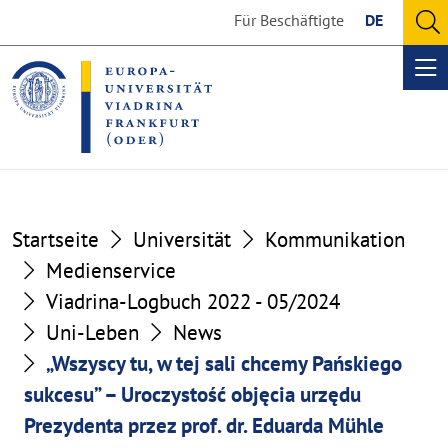
Go
Go
Für Beschäftigte
DE
to
to
O
the
the
se
Op
content
footer
me
section
section
Startseite
Universität
Kommunikation
Medienservice
Viadrina-Logbuch 2022 - 05/2024
Uni-Leben
News
„Wszyscy tu, w tej sali chcemy Pańskiego
sukcesu” – Uroczystość objęcia urzędu
Prezydenta przez prof. dr. Eduarda Mühle