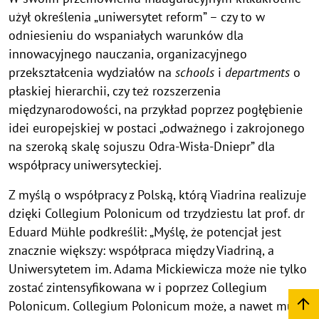
użył określenia „uniwersytet reform” – czy to w
odniesieniu do wspaniałych warunków dla
innowacyjnego nauczania, organizacyjnego
przekształcenia wydziałów na
schools
i
departments
o
płaskiej hierarchii, czy też rozszerzenia
międzynarodowości, na przykład poprzez pogłębienie
idei europejskiej w postaci „odważnego i zakrojonego
na szeroką skalę sojuszu Odra-Wisła-Dniepr” dla
współpracy uniwersyteckiej.
Z myślą o współpracy z Polską, którą Viadrina realizuje
dzięki Collegium Polonicum od trzydziestu lat prof. dr
Eduard Mühle podkreślił: „Myślę, że potencjał jest
znacznie większy: współpraca między Viadriną, a
Uniwersytetem im. Adama Mickiewicza może nie tylko
zostać zintensyfikowana w i poprzez Collegium
Polonicum. Collegium Polonicum może, a nawet musi,