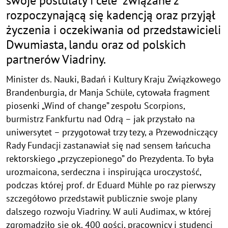
swoje postulaty i cele związane z
rozpoczynającą się kadencją oraz przyjął
życzenia i oczekiwania od przedstawicieli
Dwumiasta, landu oraz od polskich
partnerów Viadriny.
Minister ds. Nauki, Badań i Kultury Kraju Związkowego
Brandenburgia, dr Manja Schüle, cytowała fragment
piosenki „Wind of change” zespołu Scorpions,
burmistrz Fankfurtu nad Odrą – jak przystało na
uniwersytet – przygotował trzy tezy, a Przewodniczący
Rady Fundacji zastanawiał się nad sensem łańcucha
rektorskiego „przyczepionego” do Prezydenta. To była
urozmaicona, serdeczna i inspirująca uroczystość,
podczas której prof. dr Eduard Mühle po raz pierwszy
szczegółowo przedstawił publicznie swoje plany
dalszego rozwoju Viadriny. W auli Audimax, w której
zgromadziło się ok. 400 gości, pracownicy i studenci