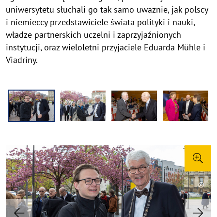
uniwersytetu słuchali go tak samo uważnie, jak polscy
i niemieccy przedstawiciele świata polityki i nauki,
władze partnerskich uczelni i zaprzyjaźnionych
instytucji, oraz wieloletni przyjaciele Eduarda Mühle i
Viadriny.
©
©
©
©
©
©
©
©
©
©
©
©
©
©
©
©
©
©
©
©
Copy
Copy
Copy
Copy
Copy
Copy
Copy
Copy
Copy
Copy
Copy
Copy
Copy
Copy
Copy
Copy
Copy
Copy
Copy
Copy
aufk
aufk
aufk
aufk
aufk
aufk
aufk
aufk
aufk
aufk
aufk
aufk
aufk
aufk
aufk
aufk
aufk
aufk
aufk
aufk
Previous
Nex