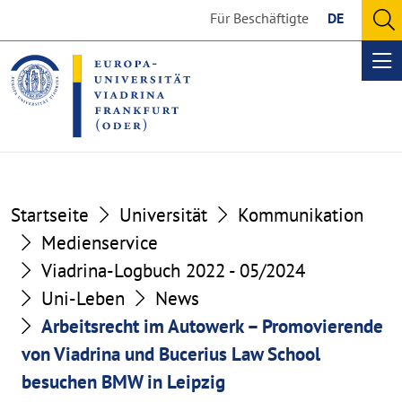
Go
Go
Für Beschäftigte
DE
to
to
O
the
the
se
Op
content
footer
me
section
section
Startseite
Universität
Kommunikation
Medienservice
Viadrina-Logbuch 2022 - 05/2024
Uni-Leben
News
Arbeitsrecht im Autowerk – Promovierende
von Viadrina und Bucerius Law School
besuchen BMW in Leipzig