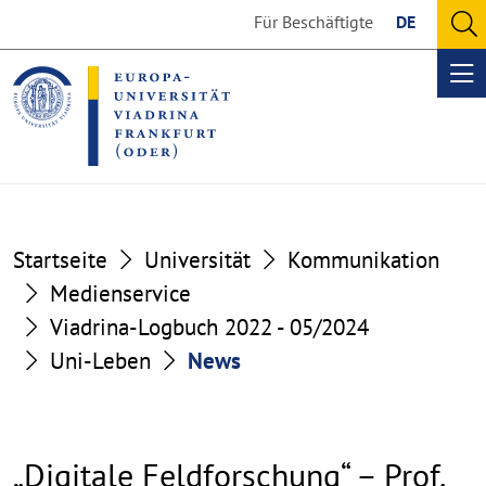
Go
Go
Für Beschäftigte
DE
to
to
O
the
the
se
Op
content
footer
me
section
section
Startseite
Universität
Kommunikation
Medienservice
Viadrina-Logbuch 2022 - 05/2024
Uni-Leben
News
„Digitale Feldforschung“ – Prof.