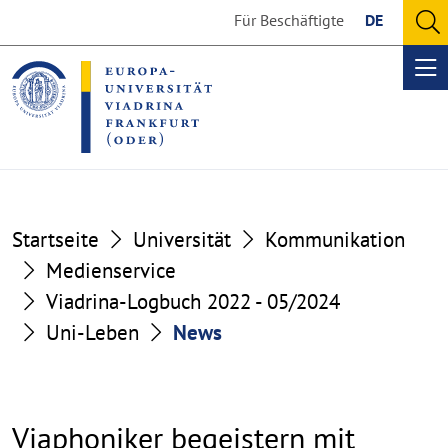
Go
Go
Für Beschäftigte
DE
to
to
O
the
the
se
Op
content
footer
me
section
section
Startseite
Universität
Kommunikation
Medienservice
Viadrina-Logbuch 2022 - 05/2024
Uni-Leben
News
Viaphoniker begeistern mit