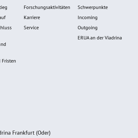
tieg
Forschungsaktivitäten
Schwerpunkte
auf
Karriere
Incoming
hluss
Service
Outgoing
ERUA an der Viadrina
und
 Fristen
rina Frankfurt (Oder)