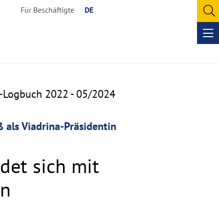
Für Beschäftigte
DE
O
se
Op
me
a-Logbuch 2022 - 05/2024
 als Viadrina-Präsidentin
edet sich mit
in