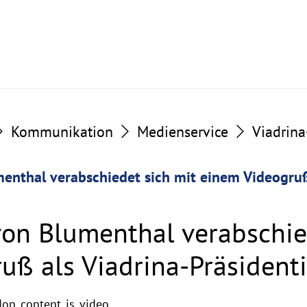
Kommunikation
Medienservice
Viadrin
lumenthal verabschiedet sich mit einem Videogruß
a von Blumenthal verabschi
uß als Viadrina-Präsident
don_content_is_video