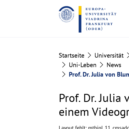
Go
Go
to
to
the
the
content
footer
section
section
Startseite
Universität
Uni-Leben
News
Prof. Dr. Julia von B
Prof. Dr. Juli
einem Videogr
Layout fehlt: mthipl_11_cmsad