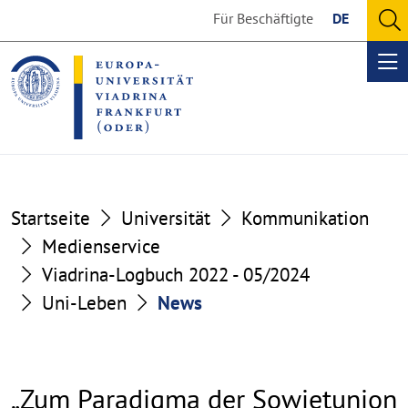
Go
Go
Für Beschäftigte
DE
to
to
O
the
the
se
Op
content
footer
me
section
section
Startseite
Universität
Kommunikation
Medienservice
Viadrina-Logbuch 2022 - 05/2024
Uni-Leben
News
„Zum Paradigma der Sowjetunion