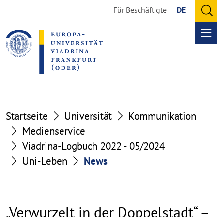
Go
Go
Für Beschäftigte
DE
to
to
O
the
the
se
Op
content
footer
me
section
section
Startseite
Universität
Kommunikation
Medienservice
Viadrina-Logbuch 2022 - 05/2024
Uni-Leben
News
„Verwurzelt in der Doppelstadt“ –