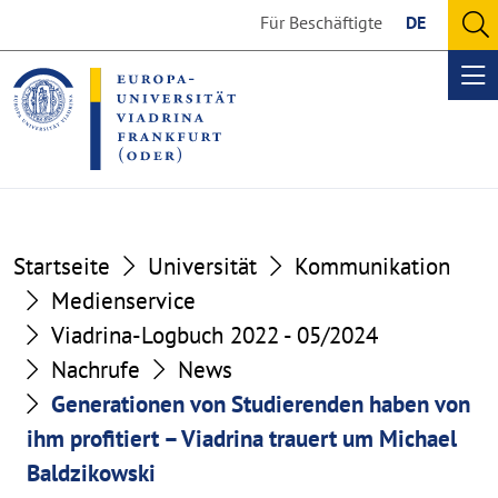
Go
Go
Für Beschäftigte
DE
to
to
O
the
the
se
Op
content
footer
me
section
section
Startseite
Universität
Kommunikation
Medienservice
Viadrina-Logbuch 2022 - 05/2024
Nachrufe
News
Generationen von Studierenden haben von
ihm profitiert – Viadrina trauert um Michael
Baldzikowski