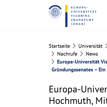
Go
Go
to
to
the
the
content
footer
section
section
Startseite
Universität
Nachrufe
News
Europa-Universität Vi
Gründungssenates – Ein N
Europa-Univers
Hochmuth, Mit