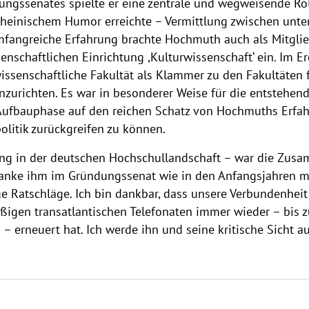
gssenates spielte er eine zentrale und wegweisende Roll
einischem Humor erreichte – Vermittlung zwischen unte
mfangreiche Erfahrung brachte Hochmuth auch als Mitgli
enschaftlichen Einrichtung ,Kulturwissenschaft‘ ein. Im E
issenschaftliche Fakultät als Klammer zu den Fakultäten 
inzurichten. Es war in besonderer Weise für die entstehen
en Aufbauphase auf den reichen Schatz von Hochmuths Erfa
litik zurückgreifen zu können.
ling in der deutschen Hochschullandschaft – war die Zu
nke ihm im Gründungssenat wie in den Anfangsjahren mein
 Ratschläge. Ich bin dankbar, dass unsere Verbundenheit 
ßigen transatlantischen Telefonaten immer wieder – bis 
 erneuert hat. Ich werde ihn und seine kritische Sicht a