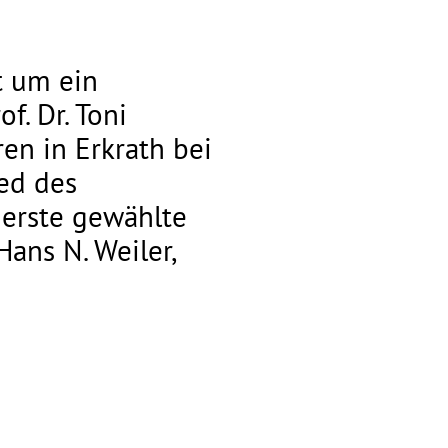
t um ein
f. Dr. Toni
en in Erkrath bei
ied des
 erste gewählte
 Hans N. Weiler,