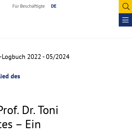
Für Beschäftigte
DE
O
se
Op
me
a-Logbuch 2022 - 05/2024
lied des
of. Dr. Toni
es – Ein