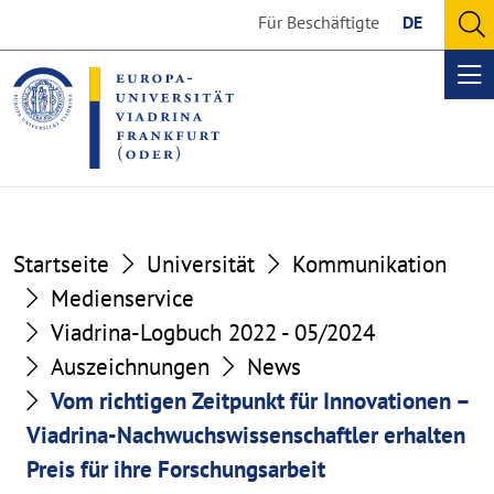
Go
Go
Für Beschäftigte
DE
to
to
O
the
the
se
Op
content
footer
me
section
section
Startseite
Universität
Kommunikation
Medienservice
Viadrina-Logbuch 2022 - 05/2024
Auszeichnungen
News
Vom richtigen Zeitpunkt für Innovationen –
Viadrina-Nachwuchswissenschaftler erhalten
Preis für ihre Forschungsarbeit