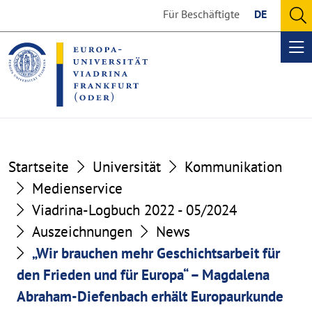
Go
Go
Für Beschäftigte
DE
to
to
O
the
the
se
Op
content
footer
me
section
section
Startseite
Universität
Kommunikation
Medienservice
Viadrina-Logbuch 2022 - 05/2024
Auszeichnungen
News
„Wir brauchen mehr Geschichtsarbeit für
den Frieden und für Europa“ – Magdalena
Abraham-Diefenbach erhält Europaurkunde