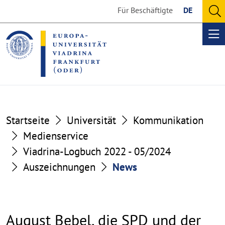
Go
Go
Für Beschäftigte
DE
to
to
O
the
the
se
Op
content
footer
me
section
section
Startseite
Universität
Kommunikation
Medienservice
Viadrina-Logbuch 2022 - 05/2024
Auszeichnungen
News
August Bebel, die SPD und der