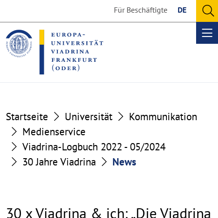
Go
Go
Für Beschäftigte
DE
to
to
O
the
the
se
Op
content
footer
me
section
section
Startseite
Universität
Kommunikation
Medienservice
Viadrina-Logbuch 2022 - 05/2024
30 Jahre Viadrina
News
30 x Viadrina & ich: „Die Viadrina